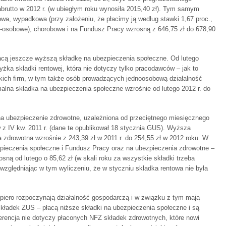
brutto w 2012 r. (w ubiegłym roku wynosiła 2015,40 zł). Tym samym
owa, wypadkowa (przy założeniu, że płacimy ją według stawki 1,67 proc.,
 9-osobowe), chorobowa i na Fundusz Pracy wzrosną z 646,75 zł do 678,90
łacą jeszcze wyższą składkę na ubezpieczenia społeczne. Od lutego
ka składki rentowej, która nie dotyczy tylko pracodawców – jak to
tkich firm, w tym także osób prowadzących jednoosobową działalność
lna składka na ubezpieczenia społeczne wzrośnie od lutego 2012 r. do
a ubezpieczenie zdrowotne, uzależniona od przeciętnego miesięcznego
 z IV kw. 2011 r. (dane te opublikował 18 stycznia GUS). Wyższa
zdrowotna wzrośnie z 243,39 zł w 2011 r. do 254,55 zł w 2012 roku. W
pieczenia społeczne i Fundusz Pracy oraz na ubezpieczenia zdrowotne –
sną od lutego o 85,62 zł (w skali roku za wszystkie składki trzeba
 uwzględniając w tym wyliczeniu, że w styczniu składka rentowa nie była
piero rozpoczynają działalność gospodarczą i w związku z tym mają
składek ZUS – płacą niższe składki na ubezpieczenia społeczne i są
erencja nie dotyczy płaconych NFZ składek zdrowotnych, które nowi