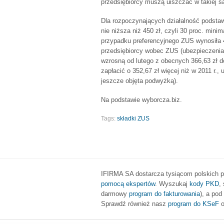
przedsiębiorcy muszą uiszczać w takiej s
Dla rozpoczynających działalność podsta
nie niższa niż 450 zł, czyli 30 proc. mi
przypadku preferencyjnego ZUS wynosiła
przedsiębiorcy wobec ZUS (ubezpieczenia
wzrosną od lutego z obecnych 366,63 zł do 
zapłacić o 352,67 zł więcej niż w 2011 r.,
jeszcze objęta podwyżką).
Na podstawie wyborcza.biz.
Tags:
składki ZUS
IFIRMA SA dostarcza tysiącom polskich pr
pomocą ekspertów
. Wyszukaj
kody PKD
,
darmowy
program do fakturowania
), a po
Sprawdź również nasz
program do KSeF
o