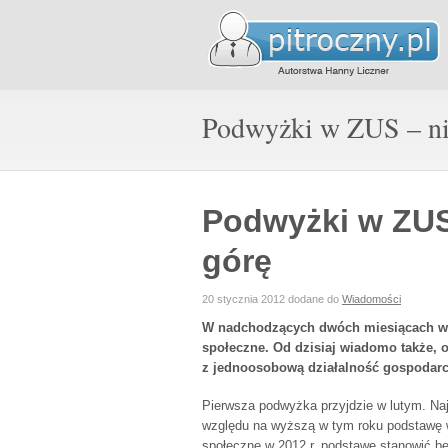
Podwyżki w ZUS – nie
Podwyżki w ZUS 
górę
20 stycznia 2012
dodane do
Wiadomości
W nadchodzących dwóch miesiącach wła
społeczne. Od dzisiaj wiadomo także, 
z jednoosobową działalność gospodarcz
Pierwsza podwyżka przyjdzie w lutym. Naj
względu na wyższą w tym roku podstawę 
społeczne w 2012 r. podstawę stanowić bę