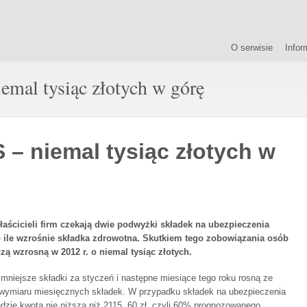
O serwisie
Infor
mal tysiąc złotych w górę
– niemal tysiąc złotych w
ścicieli firm czekają dwie podwyżki składek na ubezpieczenia
o ile wzrośnie składka zdrowotna. Skutkiem tego zobowiązania osób
ą wzrosną w 2012 r. o niemal tysiąc złotych.
mniejsze składki za styczeń i następne miesiące tego roku rosną ze
wymiaru miesięcznych składek. W przypadku składek na ubezpieczenia
dzie kwota nie niższa niż 2115, 60 zł, czyli 60% prognozowanego