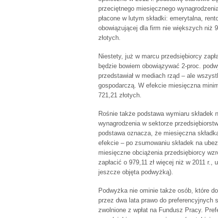
przeciętnego miesięcznego wynagrodzenia
płacone w lutym składki: emerytalna, rent
obowiązującej dla firm nie większych niż
złotych.
Niestety, już w marcu przedsiębiorcy zap
będzie bowiem obowiązywać 2-proc. podwyż
przedstawiał w mediach rząd – ale wszys
gospodarczą. W efekcie miesięczna minima
721,21 złotych.
Rośnie także podstawa wymiaru składek n
wynagrodzenia w sektorze przedsiębiorstw
podstawa oznacza, że miesięczna składka 
efekcie – po zsumowaniu składek na ubez
miesięczne obciążenia przedsiębiorcy wzro
zapłacić o 979,11 zł więcej niż w 2011 r.,
jeszcze objęta podwyżką).
Podwyżka nie ominie także osób, które do
przez dwa lata prawo do preferencyjnych 
zwolnione z wpłat na Fundusz Pracy. Pref