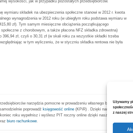
amej wysokości, jak w przypadku pozostałych przedsiębiorców.
wę wymiaru składek na ubezpieczenia społeczne stanowi w 2012 r. kwota
nimalnego wynagrodzenia w 2012 roku (w ubiegłym roku podstawa wymiaru w
 415,80 zł). Tym samym miesięczne obciążenia początkującego
 społeczne z chorobowym, a także płacona NFZ składka zdrowotna)
396,94 zł, czyli o 30,31 zł (w skali roku za wszystkie składki trzeba
 uwzględniając w tym wyliczeniu, że w styczniu składka rentowa nie była
Używamy pli
zedsiębiorców narzędzia pomocne w prowadzeniu własnego biznesu. Szybka i 
społecznośc
 samodzielnie poprowadź
księgowość online
(KPiR) . Dzięki nam wygodnie wys
z naszej s
d koniec roku wypełnisz i wyślesz PIT roczny online dzięki naszemu darmow
raz
biuro rachunkowe
.
Ak