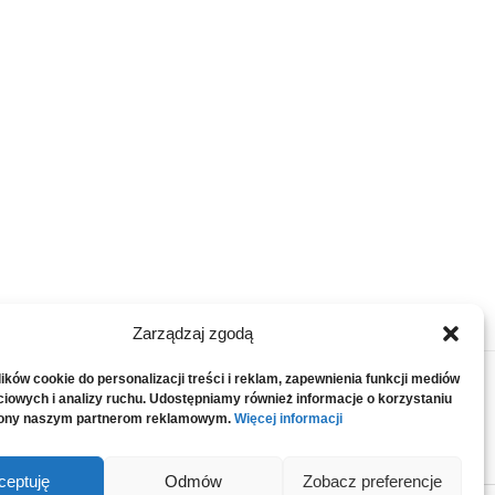
Zarządzaj zgodą
ków cookie do personalizacji treści i reklam, zapewnienia funkcji mediów
prosta internetowa rejestracja firmy
z
iowych i analizy ruchu. Udostępniamy również informacje o korzystaniu
tawisz potrzebne faktury (zobacz
trony naszym partnerom reklamowym.
Więcej informacji
emu programowi.
Rozlicz PIT
z pitroczny.pl.
ceptuję
Odmów
Zobacz preferencje